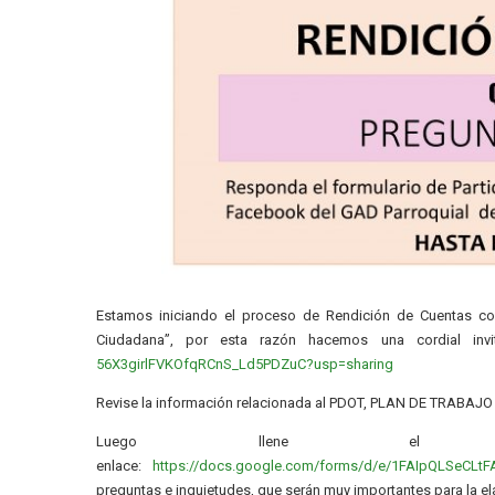
Estamos iniciando el proceso de Rendición de Cuentas corr
Ciudadana”, por esta razón hacemos una cordial inv
56X3girlFVKOfqRCnS_Ld5PDZuC?usp=sharing
Revise la información relacionada al PDOT, PLAN DE TRABAJO
Luego llene el fo
enlace:
https://docs.google.com/forms/d/e/1FAIpQLSeCL
preguntas e inquietudes, que serán muy importantes para la e