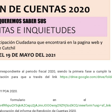
espondiente al periodo fiscal 2020, siendo la primera fase a cumplir la
itación para que a través del link
https://drive.google.com/drive/fold
 Y POA 2020.
rmulario en el siguie
tFA4fRhpuQY3qkAZCepz2jAJmrJOOOwsy29ZIYj5cdXCQ/viewform?usp=sf_link
laboración del informe de Rendición de Cuentas 2020.