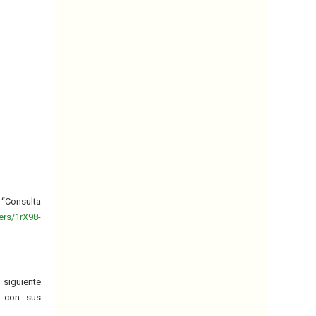
 “Consulta
ers/1rX98-
nte
con sus